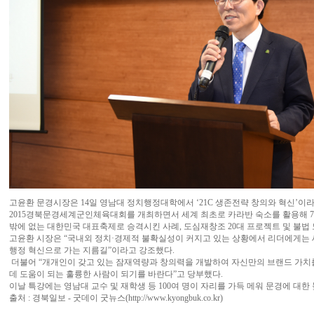
고윤환 문경시장은 14일 영남대 정치행정대학에서 ‘21C 생존전략 창의와 혁신’이라
2015경북문경세계군인체육대회를 개최하면서 세계 최초로 카라반 숙소를 활용해 7
밖에 없는 대한민국 대표축제로 승격시킨 사례, 도심재창조 20대 프로젝트 및 불법
고윤환 시장은 “국내외 정치·경제적 불확실성이 커지고 있는 상황에서 리더에게는 
행정 혁신으로 가는 지름길”이라고 강조했다.
더불어 “개개인이 갖고 있는 잠재역량과 창의력을 개발하여 자신만의 브랜드 가치
데 도움이 되는 훌륭한 사람이 되기를 바란다”고 당부했다.
이날 특강에는 영남대 교수 및 재학생 등 100여 명이 자리를 가득 메워 문경에 대한
출처 : 경북일보 - 굿데이 굿뉴스(
http://www.kyongbuk.co.kr)