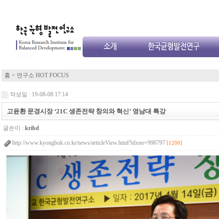
홈
>
연구소 HOT FOCUS
작성일 : 19-08-08 17:14
고윤환 문경시장 ‘21C 생존전략 창의와 혁신’ 영남대 특강
글쓴이 :
kribd
http://www.kyongbuk.co.kr/news/articleView.html?idxno=990797
[1200]